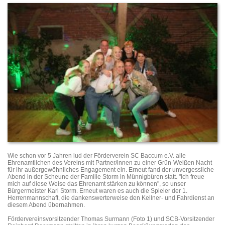
Wie schon vor 5 Jahren lud der Förderverein SC Baccum e.V. alle
Ehrenamtlichen des Vereins mit Partner/innen zu einer Grün-Weißen Nacht
für ihr außergewöhnliches Engagement ein. Erneut fand der unvergessliche
Abend in der Scheune der Familie Storm in Münnigbüren statt. "Ich freue
mich auf diese Weise das Ehrenamt stärken zu können", so unser
Bürgermeister Karl Storm. Erneut waren es auch die Spieler der 1.
Herrenmannschaft, die dankenswerterweise den Kellner- und Fahrdienst an
diesem Abend übernahmen.
Fördervereinsvorsitzender Thomas Surmann (Foto 1) und SCB-Vorsitzender