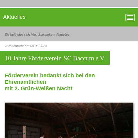
Aktuelles
Sie befinden sich hier:
Startseite
»
Aktuelles
veröffentlicht am 08.06.2024
10 Jahre Förderverein SC Baccum e.V.
Förderverein bedankt sich bei den
Ehrenamtlichen
mit 2. Grün-Weißen Nacht