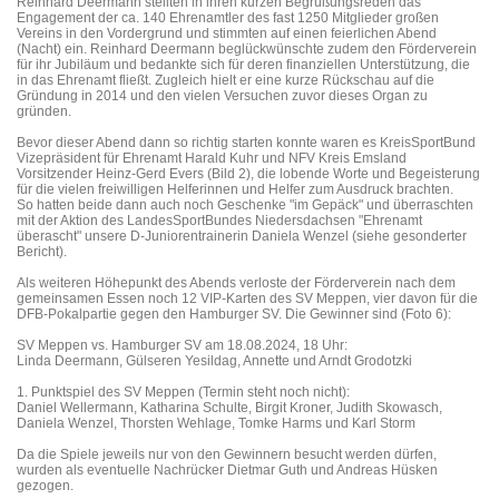
Reinhard Deermann stellten in ihren kurzen Begrüßungsreden das
Engagement der ca. 140 Ehrenamtler des fast 1250 Mitglieder großen
Vereins in den Vordergrund und stimmten auf einen feierlichen Abend
(Nacht) ein. Reinhard Deermann beglückwünschte zudem den Förderverein
für ihr Jubiläum und bedankte sich für deren finanziellen Unterstützung, die
in das Ehrenamt fließt. Zugleich hielt er eine kurze Rückschau auf die
Gründung in 2014 und den vielen Versuchen zuvor dieses Organ zu
gründen.
Bevor dieser Abend dann so richtig starten konnte waren es KreisSportBund
Vizepräsident für Ehrenamt Harald Kuhr und NFV Kreis Emsland
Vorsitzender Heinz-Gerd Evers (Bild 2), die lobende Worte und Begeisterung
für die vielen freiwilligen Helferinnen und Helfer zum Ausdruck brachten.
So hatten beide dann auch noch Geschenke "im Gepäck" und überraschten
mit der Aktion des LandesSportBundes Niedersdachsen "Ehrenamt
überascht" unsere D-Juniorentrainerin Daniela Wenzel (siehe gesonderter
Bericht).
Als weiteren Höhepunkt des Abends verloste der Förderverein nach dem
gemeinsamen Essen noch 12 VIP-Karten des SV Meppen, vier davon für die
DFB-Pokalpartie gegen den Hamburger SV. Die Gewinner sind (Foto 6):
SV Meppen vs. Hamburger SV am 18.08.2024, 18 Uhr:
Linda Deermann, Gülseren Yesildag, Annette und Arndt Grodotzki
1. Punktspiel des SV Meppen (Termin steht noch nicht):
Daniel Wellermann, Katharina Schulte, Birgit Kroner, Judith Skowasch,
Daniela Wenzel, Thorsten Wehlage, Tomke Harms und Karl Storm
Da die Spiele jeweils nur von den Gewinnern besucht werden dürfen,
wurden als eventuelle Nachrücker Dietmar Guth und Andreas Hüsken
gezogen.