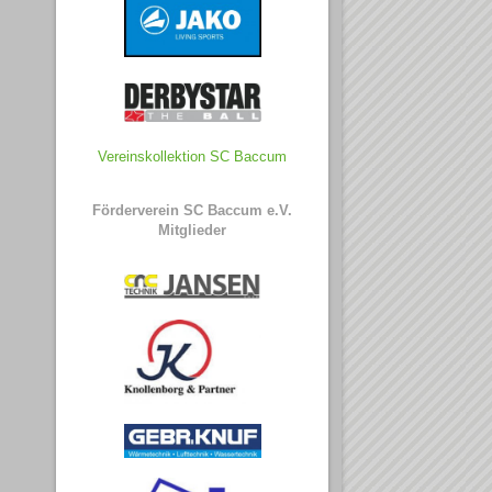
Vereinskollektion SC Baccum
Förderverein SC Baccum e.V.
Mitglieder