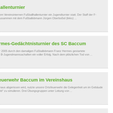
allenturnier
 dem Vereinsinternen Fußballhallenturnier ein Jugendturnier statt. Der Staff der F-
 zusammen mit dem Fußballobmann Jürgen Oberboßel (links) ...
ermes-Gedächtnisturnier des SC Baccum
r 2005 durch den damaligen Fußballobmann Franz Hermes gestartete
ür B-Jugendmannsachaften ein voller Erfolg. Nach dem plötzlichen Tod von ...
euerwehr Baccum im Vereinshaus
shaus abgerissen wird, nutzte unsere Ortsfeuerwehr die Gelegenheit um im Gebäude
b" zu simulieren. Drei Übungsgruppen unter Leitung von ...