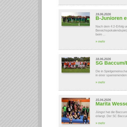
19.06.2026
B-Junioren e
Nach dem 4:2-Erfolg u
Bereichspokalendspiel
beim ...
» mehr
18.06.2026
SG Baccum/B
Die in Spielgemeinsch
in einer spannenende
» mehr
15.04.2026
Marita Wess
Jüngst hat die Baccume
erlangt. Der SC Baccum 
» mehr