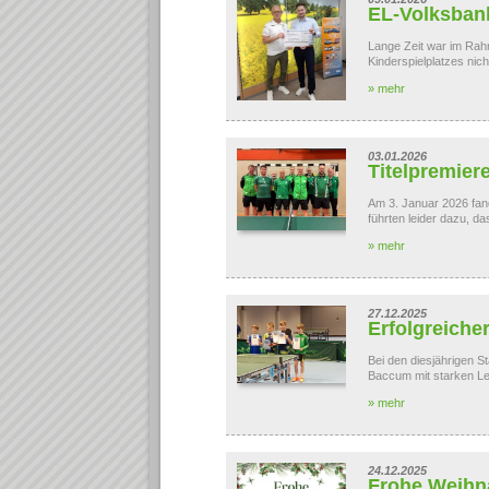
EL-Volksbank
Lange Zeit war im Rah
Kinderspielplatzes nich
» mehr
03.01.2026
Titelpremier
Am 3. Januar 2026 fan
führten leider dazu, da
» mehr
27.12.2025
Erfolgreicher
Bei den diesjährigen 
Baccum mit starken Le
» mehr
24.12.2025
Frohe Weihn