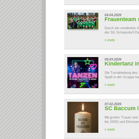
04.04.2026
Frauenteam s
Durch ein verdientes 
der SG Schepsdorf-Dar
» mehr
09.03.2026
Kindertanz 
Die Turnabteilung des
Spaß in der Gruppe hab
» mehr
07.02.2026
SC Baccum i
Mit großer Trauer und B
bis 2000) und Ehrenamt
» mehr