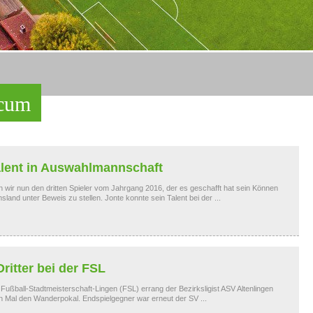
ccum
lent in Auswahlmannschaft
n wir nun den dritten Spieler vom Jahrgang 2016, der es geschafft hat sein Können
land unter Beweis zu stellen. Jonte konnte sein Talent bei der ...
itter bei der FSL
r Fußball-Stadtmeisterschaft-Lingen (FSL) errang der Bezirksligist ASV Altenlingen
 Mal den Wanderpokal. Endspielgegner war erneut der SV ...