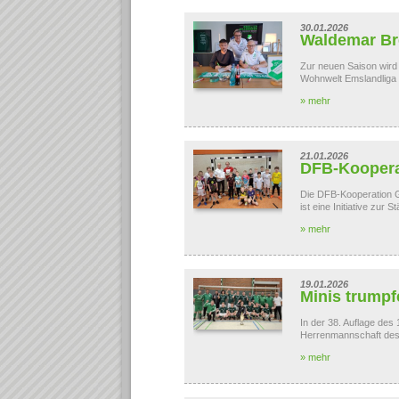
30.01.2026
Waldemar Bre
Zur neuen Saison wird 
Wohnwelt Emslandliga o
» mehr
21.01.2026
DFB-Koopera
Die DFB-Kooperation G
ist eine Initiative zu
» mehr
19.01.2026
Minis trumpf
In der 38. Auflage des
Herrenmannschaft des 
» mehr