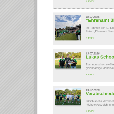
» mehr
19.07.2026
"Ehrenamt ü
Im Rahmen der 41. Li
Aktion „Ehrenamt überr
» mehr
13.07.2026
Lukas Schoo 
Zum nun schon zwölfte
gleichnamige Möbelhaus
» mehr
13.07.2026
Verabschied
Gleich sechs Verabsch
höchste Auszeichnung e
» mehr