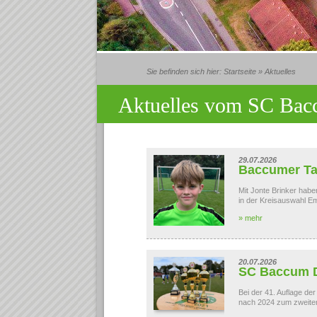
Sie befinden sich hier:
Startseite
»
Aktuelles
Aktuelles vom SC Ba
29.07.2026
Baccumer Ta
Mit Jonte Brinker habe
in der Kreisauswahl Ems
» mehr
20.07.2026
SC Baccum Dr
Bei der 41. Auflage de
nach 2024 zum zweiten