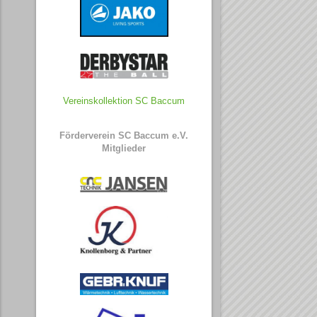
Vereinskollektion SC Baccum
Förderverein SC Baccum e.V.
Mitglieder