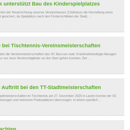
 unterstützt Bau des Kinderspielplatzes
men der Neuerrichtung unseres Vereinshauses (Clubhaus) die Herstellung eines
t gesichert, da Spielplätze nach den Förderrichtlinien der Stadt, ...
e bei Tischtennis-Vereinsmeisterschaften
den die Vereinsmeisterschaften des SC Baccum statt. Krankheitsbedingte Absagen
ss nur neun Vereinsmitglieder an den Start gehen konnten. Der ...
 Auftritt bei den TT-Stadtmeisterschaften
Stadtmeisterschaften im Tischtennis am 27. Dezember 2025 in Laxten konnte der SC
istungen und mehreren Podestplätzen überzeugen. In einem sportlich ...
achten