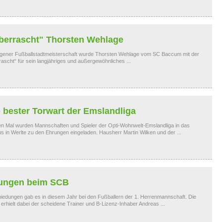
berrascht" Thorsten Wehlage
ngener Fußballstadtmeisterschaft wurde Thorsten Wehlage vom SC Baccum mit der
ascht“ für sein langjähriges und außergewöhnliches ...
bester Torwart der Emslandliga
n Mal wurden Mannschaften und Spieler der Opti-Wohnwelt-Emslandliga in das
 in Werlte zu den Ehrungen eingeladen. Hausherr Martin Wilken und der ...
ungen beim SCB
iedungen gab es in diesem Jahr bei den Fußballern der 1. Herrenmannschaft. Die
rhielt dabei der scheidene Trainer und B-Lizenz-Inhaber Andreas ...