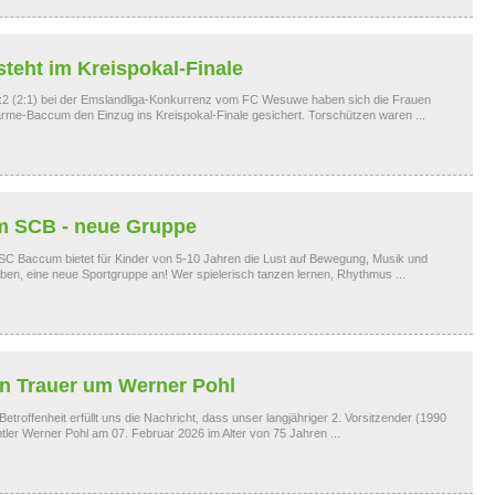
teht im Kreispokal-Finale
4:2 (2:1) bei der Emslandliga-Konkurrenz vom FC Wesuwe haben sich die Frauen
me-Baccum den Einzug ins Kreispokal-Finale gesichert. Torschützen waren ...
im SCB - neue Gruppe
 SC Baccum bietet für Kinder von 5-10 Jahren die Lust auf Bewegung, Musik und
en, eine neue Sportgruppe an! Wer spielerisch tanzen lernen, Rhythmus ...
n Trauer um Werner Pohl
etroffenheit erfüllt uns die Nachricht, dass unser langjähriger 2. Vorsitzender (1990
ler Werner Pohl am 07. Februar 2026 im Alter von 75 Jahren ...