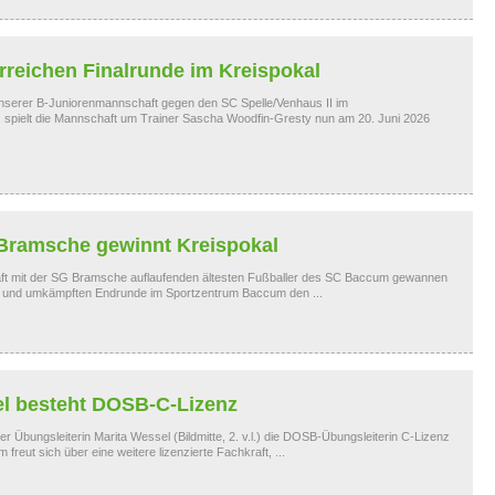
rreichen Finalrunde im Kreispokal
nserer B-Juniorenmannschaft gegen den SC Spelle/Venhaus II im
, spielt die Mannschaft um Trainer Sascha Woodfin-Gresty nun am 20. Juni 2026
ramsche gewinnt Kreispokal
aft mit der SG Bramsche auflaufenden ältesten Fußballer des SC Baccum gewannen
n und umkämpften Endrunde im Sportzentrum Baccum den ...
el besteht DOSB-C-Lizenz
r Übungsleiterin Marita Wessel (Bildmitte, 2. v.l.) die DOSB-Übungsleiterin C-Lizenz
freut sich über eine weitere lizenzierte Fachkraft, ...