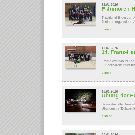
18.01.2026
F-Junioren-H
Traditionell findet vor
Junioren organisierte
» mehr
17.01.2026
14. Franz-H
Erneut war das im Jah
Fußballhallenturnier f
» mehr
13.01.2026
Übung der F
Bevor das alte Verein
Übungen im "Echtbetrie
» mehr
09.01.2026