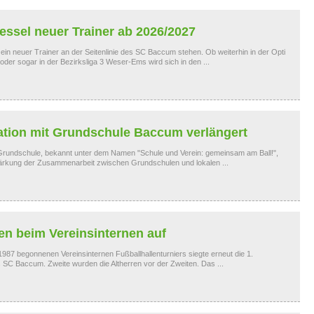
ssel neuer Trainer ab 2026/2027
ein neuer Trainer an der Seitenlinie des SC Baccum stehen. Ob weiterhin in der Opti
der sogar in der Bezirksliga 3 Weser-Ems wird sich in den ...
tion mit Grundschule Baccum verlängert
rundschule, bekannt unter dem Namen "Schule und Verein: gemeinsam am Ball!",
r Stärkung der Zusammenarbeit zwischen Grundschulen und lokalen ...
en beim Vereinsinternen auf
 1987 begonnenen Vereinsinternen Fußballhallenturniers siegte erneut die 1.
SC Baccum. Zweite wurden die Altherren vor der Zweiten. Das ...