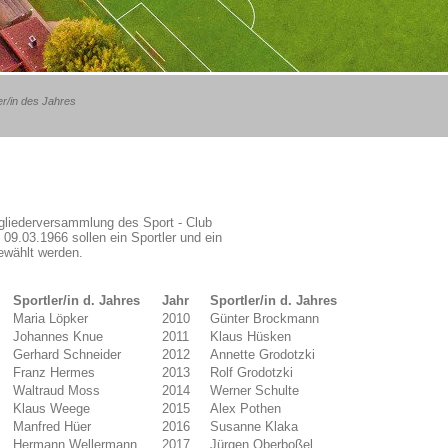
er/in des Jahres
gliederversammlung des Sport - Club
9.03.1966 sollen ein Sportler und ein
ewählt werden.
r
Sportler/in d. Jahres
Jahr
Sportler/in d. Jahres
Maria Löpker
2010
Günter Brockmann
Johannes Knue
2011
Klaus Hüsken
Gerhard Schneider
2012
Annette Grodotzki
Franz Hermes
2013
Rolf Grodotzki
Waltraud Moss
2014
Werner Schulte
Klaus Weege
2015
Alex Pothen
Manfred Hüer
2016
Susanne Klaka
Hermann Wellermann
2017
Jürgen Oberboßel