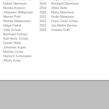
Hubert Niemeyer
2018
Reinhard Deermann
Monika Krenzin
2019
Ulrike Dulle
Johannes Willigmann
2020
Maria Deermann
Werner Pohl
2021
André Meemann
Werner Wellermann
2022
Franz-Josef Schoo
Helga Prekel
2023
Jan-Martin Becker
Jutta Schulz
2024
Annette Guth
Bernhard Kolmes
Karl-Heinz Scholz
Günter Heile
Johannes Kuper
Martina Lücke
Heinrich Schomaker
Alfons Knue