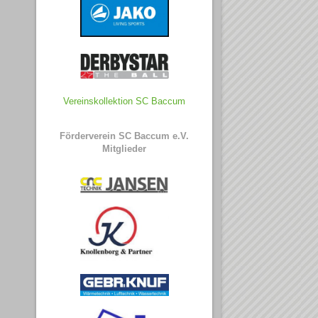
Vereinskollektion SC Baccum
Förderverein SC Baccum e.V.
Mitglieder