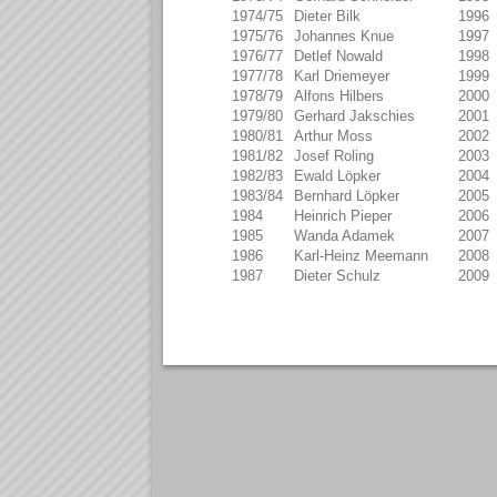
1974/75
Dieter Bilk
1996
1975/76
Johannes Knue
1997
1976/77
Detlef Nowald
1998
1977/78
Karl Driemeyer
1999
1978/79
Alfons Hilbers
2000
1979/80
Gerhard Jakschies
2001
1980/81
Arthur Moss
2002
1981/82
Josef Roling
2003
1982/83
Ewald Löpker
2004
1983/84
Bernhard Löpker
2005
1984
Heinrich Pieper
2006
1985
Wanda Adamek
2007
1986
Karl-Heinz Meemann
2008
1987
Dieter Schulz
2009