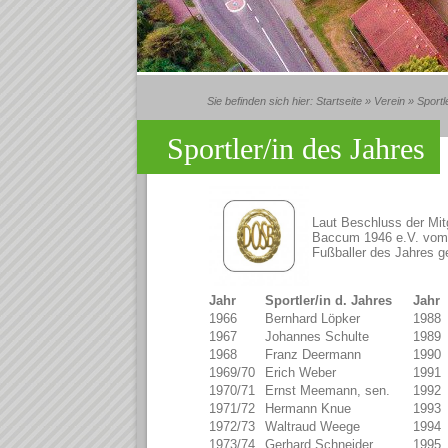
Sie befinden sich hier:
Startseite
»
Verein
»
Sportl
Sportler/in des Jahres
Laut Beschluss der Mit
Baccum 1946 e.V. vom 0
Fußballer des Jahres g
Jahr
Sportler/in d. Jahres
Jah
1966
Bernhard Löpker
1988
1967
Johannes Schulte
1989
1968
Franz Deermann
1990
1969/70
Erich Weber
1991
1970/71
Ernst Meemann, sen.
1992
1971/72
Hermann Knue
1993
1972/73
Waltraud Weege
1994
1973/74
Gerhard Schneider
1995