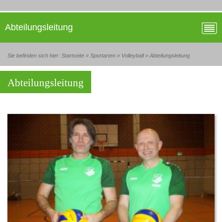
Abteilungsleitung
Sie befinden sich hier:
Startseite
»
Sportarten
»
Volleyball
»
Abteilungsleitung
Abteilungsleitung