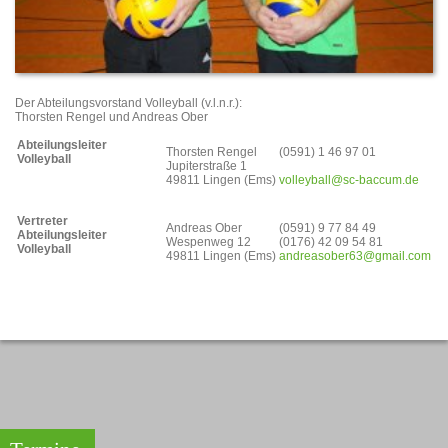
Der Abteilungsvorstand Volleyball (v.l.n.r.):
Thorsten Rengel und Andreas Ober
Abteilungsleiter
Thorsten Rengel
(0591) 1 46 97 01
Volleyball
Jupiterstraße 1
49811 Lingen (Ems)
volleyball@sc-baccum.de
Vertreter
Andreas Ober
(0591) 9 77 84 49
Abteilungsleiter
Wespenweg 12
(0176) 42 09 54 81
Volleyball
49811 Lingen (Ems)
andreasober63@gmail.com