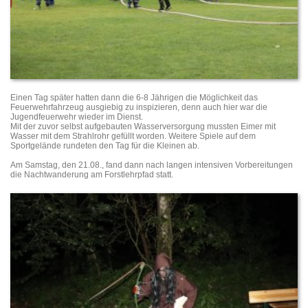
Einen Tag später hatten dann die 6-8 Jährigen die Möglichkeit das
Feuerwehrfahrzeug ausgiebig zu inspizieren, denn auch hier war die
Jugendfeuerwehr wieder im Dienst.
Mit der zuvor selbst aufgebauten Wasserversorgung mussten Eimer mit
Wasser mit dem Strahlrohr gefüllt worden. Weitere Spiele auf dem
Sportgelände rundeten den Tag für die Kleinen ab.
Am Samstag, den 21.08., fand dann nach langen intensiven Vorbereitungen
die Nachtwanderung am Forstlehrpfad statt.