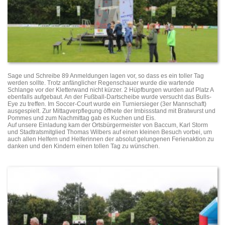
Sage und Schreibe 89 Anmeldungen lagen vor, so dass es ein toller Tag
werden sollte. Trotz anfänglicher Regenschauer wurde die wartende
Schlange vor der Kletterwand nicht kürzer. 2 Hüpfburgen wurden auf Platz A
ebenfalls aufgebaut. An der Fußball-Dartscheibe wurde versucht das Bulls-
Eye zu treffen. Im Soccer-Court wurde ein Turniersieger (3er Mannschaft)
ausgespielt. Zur Mittagverpflegung öffnete der Imbissstand mit Bratwurst und
Pommes und zum Nachmittag gab es Kuchen und Eis.
Auf unsere Einladung kam der Ortsbürgermeister von Baccum, Karl Storm
und Stadtratsmitglied Thomas Wilbers auf einen kleinen Besuch vorbei, um
auch allen Helfern und Helferinnen der absolut gelungenen Ferienaktion zu
danken und den Kindern einen tollen Tag zu wünschen.