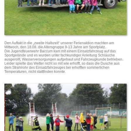
Den Auftakt in die „zweite Halbzeit“ unserer Ferienaktion machten am
Mittwoch, den 18.08. die Altersgruppe 9-13 Jahre am Sportplatz.
Die Jugendfeuerwehr Baccum kam mit einem Einsatzfahrzeug auf das
Sportgelände und es wurden unter fachkundiger Anleitung Schläuche
ausgerollt, Wasserversorgungen aufgebaut und Fahrzeugkunde betrieben.
Leider spielte das Wetter nicht so mit wie erhofft, so dass die Dusche aus
dem Strahlrohr des Einsatzfahrzeuges bei erhofften sommerlichen
Temperaturen, nicht stattfinden konnte.