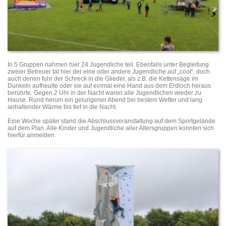
In 5 Gruppen nahmen hier 24 Jugendliche teil. Ebenfalls unter Begleitung
zweier Betreuer tat hier der eine oder andere Jugendliche auf „cool“, doch
auch denen fuhr der Schreck in die Glieder, als z.B. die Kettensäge im
Dunkeln aufheulte oder sie auf einmal eine Hand aus dem Erdloch heraus
berührte. Gegen 2 Uhr in der Nacht waren alle Jugendlichen wieder zu
Hause. Rund herum ein gelungener Abend bei bestem Wetter und lang
anhaltender Wärme bis tief in die Nacht.
Eine Woche später stand die Abschlussveranstaltung auf dem Sportgelände
auf dem Plan. Alle Kinder und Jugendliche aller Altersgruppen konnten sich
hierfür anmelden.