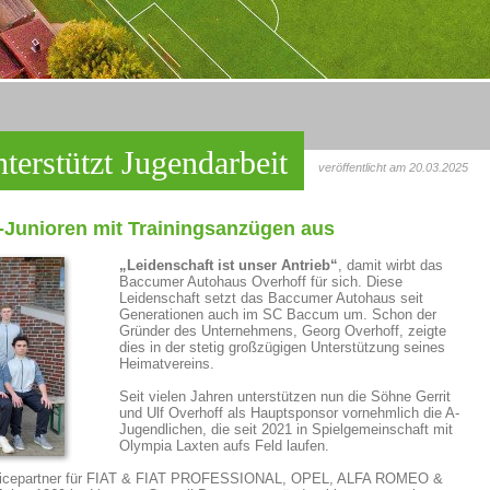
terstützt Jugendarbeit
veröffentlicht am 20.03.2025
A-Junioren mit Trainingsanzügen aus
„Leidenschaft ist unser Antrieb“
, damit wirbt das
Baccumer Autohaus Overhoff für sich. Diese
Leidenschaft setzt das Baccumer Autohaus seit
Generationen auch im SC Baccum um. Schon der
Gründer des Unternehmens, Georg Overhoff, zeigte
dies in der stetig großzügigen Unterstützung seines
Heimatvereins.
Seit vielen Jahren unterstützen nun die Söhne Gerrit
und Ulf Overhoff als Hauptsponsor vornehmlich die A-
Jugendlichen, die seit 2021 in Spielgemeinschaft mit
Olympia Laxten aufs Feld laufen.
Servicepartner für FIAT & FIAT PROFESSIONAL, OPEL, ALFA ROMEO &