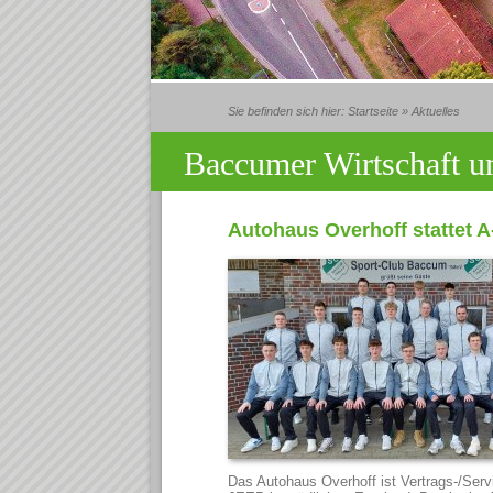
Sie befinden sich hier:
Startseite
»
Aktuelles
Baccumer Wirtschaft un
Autohaus Overhoff stattet 
Das Autohaus Overhoff ist Vertrags-/