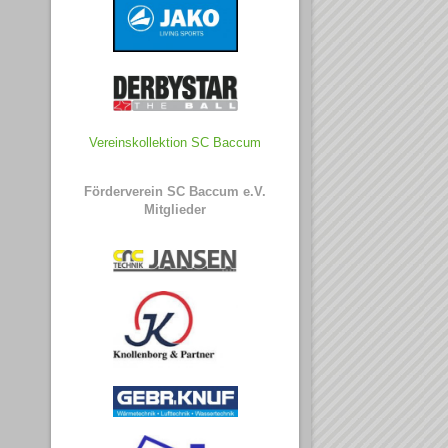
Vereinskollektion SC Baccum
Förderverein SC Baccum e.V.
Mitglieder