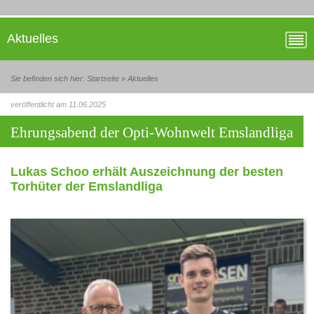
Aktuelles
Sie befinden sich hier:
Startseite
»
Aktuelles
veröffentlicht am 11.06.2025
Ehrungsabend der Opti-Wohnwelt Emslandliga
Lukas Schoo erhält Auszeichnung der besten
Torhüter der Emslandliga