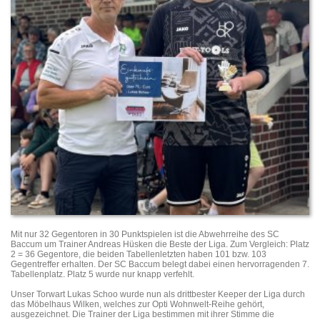
Mit nur 32 Gegentoren in 30 Punktspielen ist die Abwehrreihe des SC
Baccum um Trainer Andreas Hüsken die Beste der Liga. Zum Vergleich: Platz
2 = 36 Gegentore, die beiden Tabellenletzten haben 101 bzw. 103
Gegentreffer erhalten. Der SC Baccum belegt dabei einen hervorragenden 7.
Tabellenplatz. Platz 5 wurde nur knapp verfehlt.
Unser Torwart Lukas Schoo wurde nun als drittbester Keeper der Liga durch
das Möbelhaus Wilken, welches zur Opti Wohnwelt-Reihe gehört,
ausgezeichnet. Die Trainer der Liga bestimmen mit ihrer Stimme die