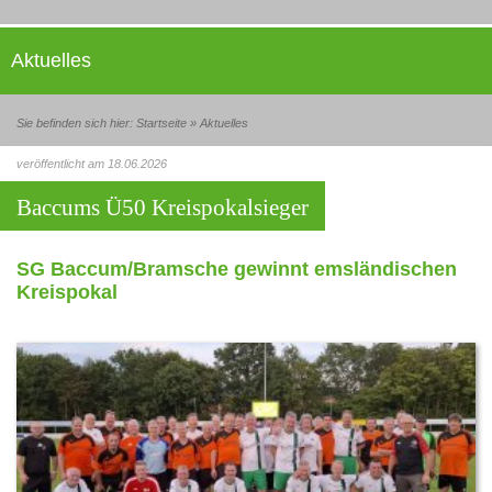
Aktuelles
Sie befinden sich hier:
Startseite
»
Aktuelles
veröffentlicht am 18.06.2026
Baccums Ü50 Kreispokalsieger
SG Baccum/Bramsche gewinnt emsländischen
Kreispokal