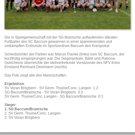
Die in Spielgemeinschaft mit der SG Bramsche auflaufenden ältesten
Fußballer des SC Baccum gewannen in einer spannenenden und
umkämpften Endrunde im Sportzentrum Baccum den Kreispokal.
Schiedsrichter der Partien war Marcel Franke (links) vom SC Baccum, der
kurzfristig eingesprungen war. Die Siegerpokale, Bälle und Rabona-
Gutscheine überreichte der stellvertretende Vorsitzende des NFV Kreis
Emsland Reinhard Deermann (rechts).
Das Foto zeigt alle drei Mannschaften.
Ergebnisse
:
SV Voran Brögbern - SV Germ. Thuine/Conc. Langen 1:2
SG Baccum/Bramsche - SV Voran Brögbern 3:3
SV Germ. Thuine/Conc. Langen - SG Baccum/Bramsche 0:1
Sieger
:
1. SG Baccum/Bramsche
2. SV Germ. Thuine/Conc. Langen
3. SV Voran Brögbern