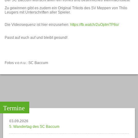
Der SC Baccum wünscht allen ein frohes und besinnliches Weihnachtsfest!
Zu gewinnen gibt es zudem ein Original Trikots des SV Meppen von Thilo
Leugers mit Unterschriften aller Spieler.
Die Videosequenz ist hier einzusehen:
https://fb.watch/2uOptmTP8o/
Passt auf euch auf und bleibt gesund!
Fotos v.o.n.u.: SC Baccum
Termine
03.09.2026
5. Wandertag des SC Baccum