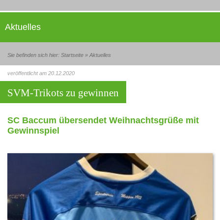
Aktuelles
Sie befinden sich hier:
Startseite
»
Aktuelles
veröffentlicht am 20.12.2020
SVM-Trikots zu gewinnen
SC Baccum übersendet Weihnachtsgrüße mit
Gewinnspiel