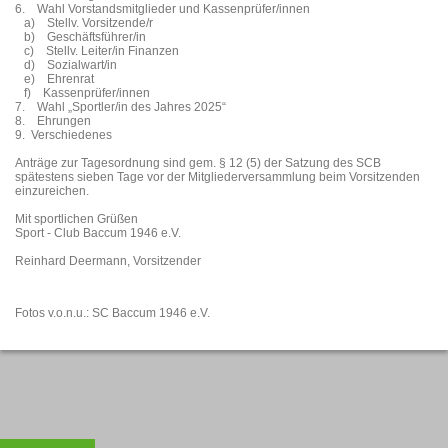
6. Wahl Vorstandsmitglieder und Kassenprüfer/innen
a) Stellv. Vorsitzende/r
b) Geschäftsführer/in
c) Stellv. Leiter/in Finanzen
d) Sozialwart/in
e) Ehrenrat
f) Kassenprüfer/innen
7. Wahl „Sportler/in des Jahres 2025“
8. Ehrungen
9. Verschiedenes
Anträge zur Tagesordnung sind gem. § 12 (5) der Satzung des SCB
spätestens sieben Tage vor der Mitgliederversammlung beim Vorsitzenden
einzureichen.
Mit sportlichen Grüßen
Sport - Club Baccum 1946 e.V.
Reinhard Deermann, Vorsitzender
Fotos v.o.n.u.: SC Baccum 1946 e.V.